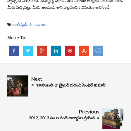
స్వేచ్ఛను హరించదు. మమ్మల్ని చూసి మీరు ఎలాంటి ఆంక్షలు విధించుకోకండి.
మీకు నచ్చినట్లు మీరు ఉండండి' అని వెల్లడించిన విషయం తెలిసిందే.
బాలీవుడ్
,
Bollywood
Share To:
Next
‘బాహుబలి-2’ ట్రైలర్ గురించి సెంథిల్ కుమార్
Previous
2012, 2013 సం.ల నంది అవార్డుల ప్రకటన