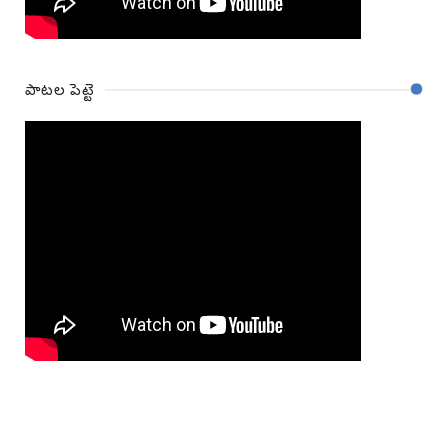
పాటల పెట్టె