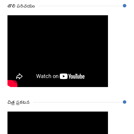
తొలి పరిచయం
చిత్ర ప్రకటన