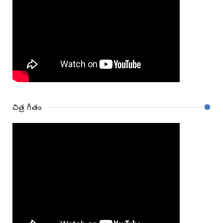
చిత్ర గీతం