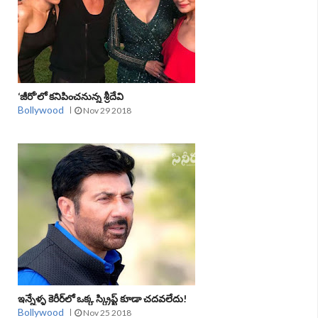
‘జీరో’లో కనిపించనున్న శ్రీదేవి
Bollywood
Nov 29 2018
ఇన్నేళ్ళ కెరీర్‌లో ఒక్క స్క్రిప్ట్‌ కూడా చదవలేదు!
Bollywood
Nov 25 2018