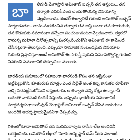
లీవుడ్ మెగాస్టార్ అమితాబ్ బచ్చన్ తన ఆస్తులు... తన
బా
తర్వాత ఎవరికి ఎంత చెందుతాయన్న విషయాన్ని
వెల్లడించాడు. జెండర్ ఈక్వాలిటీ గురించి అమితాబ్ బచ్చన్
మాట్లాడుతూ... తాను మరణించిన తర్వాత తన ఆస్తి అంతా తన కూతురుకు,
తన కొడుకుకు సమానంగా వచ్చేలా పంచుతానంటూ వెల్లడించారు. త్వరలో
రానున్న మహిళా దినోత్సవాన్ని పురస్కరించుకొని అమితాబ్ ఈ కామెంట్
చేసినట్లుగా తెలుస్తుంది. ఎప్పుడూ సామాజిక సంబంధమైన విషయాల
గురించి ప్రస్తావిస్తూ ఉండే అమితాబ్ ఈ సారి స్త్రీ పురుష సమానత్వాన్ని గురించి
వివరించి సమాజానికి దిక్సూచిలా మారారు.
భారతీయ సమాజంలో సహజంగా వారసుడి కోసం తన ఆస్తినంతా
అట్టిపెట్టుకొని, కూతురుకు మాత్రం ఎంత వీలైతే అంత కట్న కానుకల రూపేణా
ఇచ్చి సరిపెట్టేసుకోమని చెప్తుంటారు. ఆ తర్వాత ఎన్ని కోట్లు ఉన్నాగానీ
అదంతా వారసుడి కిందికే వస్తుంది. ఇప్పుడు భారతీయ సమాజానికే
మార్గదర్శకంగా బాలీవుడ్ మెగాస్టార్ అమితాబ్ బచ్చన్ వేసిన అడుగులు
అందరికీ ఆదర్శ ప్రాయమైనవిగా చెప్పవచ్చు.
గతంలో కూడా అమితాబ్ తన మనమరాళ్ళకు రాసిన లేఖ అందరినీ
ఆకర్షించింది. అమితాబ్ లేఖలో 'మాకు ఉన్న స్టార్ డమ్ మీకు ఎలాంటి