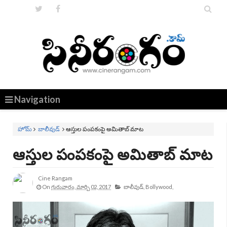


Navigation
హోమ్
బాలీవుడ్
ఆస్తుల పంపకంపై అమితాబ్ మాట
ఆస్తుల పంపకంపై అమితాబ్ మాట
Cine Rangam
On
గురువారం, మార్చి 02, 2017
బాలీవుడ్,
Bollywood,