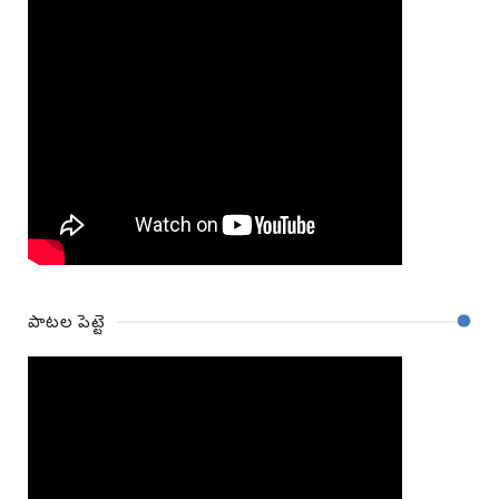
పాటల పెట్టె