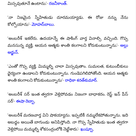
మిస్సవుతూనే ఉంటాను.’-
రజనీకాంత్
.
‘నా నిజమైన స్నేహితుడు దూరమయ్యాడు. ఈ రోజు నన్ను నేను
కోల్పోయాను’-
మోహన్‌బాబు
.
‘అంబరీశ్ ఇకలేరు. ఉదయాన్నే ఈ షాకింగ్ వార్త వినాల్సి వచ్చింది. గొప్ప
మనసున్న వ్యక్తి. ఆయన ఆత్మకు శాంతి కలగాలని కోరుకుంటున్నాను.’-
అల్లు
అర్జున్‌
.
‘ఎంతో గొప్ప వ్యక్తి. మిమ్మల్ని చాలా మిస్సవుతాం. సుమలత, కుటుంబీకులు
ధైర్యంగా ఉండాలని కోరుకుంటున్నాను. గుండెపగిలిపోతోంది. ఆయన ఆత్మకు
శాంతి కలగాలని కోరుకుంటున్నాను’-
రాధికా శరత్‌కుమార్‌
.
‘అంబరీశ్‌ సర్‌ ఇంత త్వరగా వెళ్లిపోవడం నిజంగా బాధాకరం. రెస్ట్‌ ఇన్‌ పీస్‌
సర్‌’-
ఈషా రెబ్బా
.
‘అంబరీశ్‌ మరణవార్త విని షాకయ్యాను. ఇప్పటికీ నమ్మలేకపోతున్నాను. ఇది
అబద్ధం అయితే బాగుండు అనిపిస్తోంది. నా గొప్ప స్నేహితుడు ఇంత త్వరగా
వెళ్లిపోయి మమ్మల్ని శోకసంద్రంలోకి నెట్టేశారు.’-
ఖుష్బూ
.