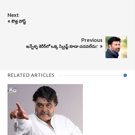
Next
కొత్త పోస్ట్
Previous
ఇన్నేళ్ళ కెరీర్‌లో ఒక్క స్క్రిప్ట్‌ కూడా చదవలేదు!
RELATED ARTICLES