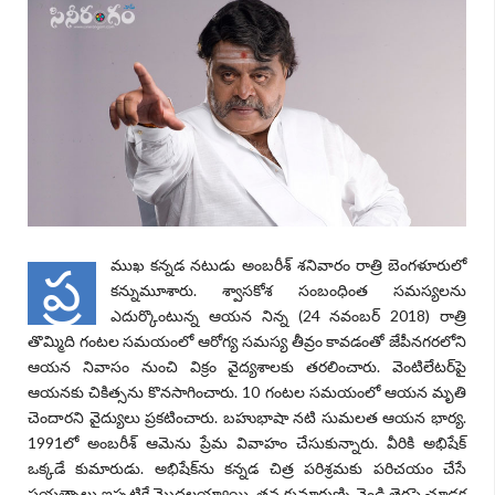
ముఖ కన్నడ నటుడు అంబరీశ్‌ శనివారం రాత్రి బెంగళూరులో
ప్ర
కన్నుమూశారు. శ్వాసకోశ సంబంధింత సమస్యలను
ఎదుర్కొంటున్న ఆయన నిన్న (24 నవంబర్ 2018) రాత్రి
తొమ్మిది గంటల సమయంలో ఆరోగ్య సమస్య తీవ్రం కావడంతో జేపీనగరలోని
ఆయన నివాసం నుంచి విక్రం వైద్యశాలకు తరలించారు. వెంటిలేటర్‌పై
ఆయనకు చికిత్సను కొనసాగించారు. 10 గంటల సమయంలో ఆయన మృతి
చెందారని వైద్యులు ప్రకటించారు. బహుభాషా నటి సుమలత ఆయన భార్య.
1991లో అంబరీశ్‌ ఆమెను ప్రేమ వివాహం చేసుకున్నారు. వీరికి అభిషేక్‌
ఒక్కడే కుమారుడు. అభిషేక్‌ను కన్నడ చిత్ర పరిశ్రమకు పరిచయం చేసే
ప్రయత్నాలు ఇప్పటికే మొదలయ్యాయి. తన కుమారుణ్ని వెండి తెరపై చూడక