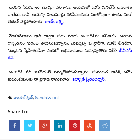
‘ఆయన సినిమాలు చూస్తూ పెరిగాను. ఆయనతో కలిసి పనిచేసే అవకాశం
రాలేదు. కానీ ఆయన్ని పలుమార్లు కలిసినందుకు సంతోషంగా ఉంది. మరో
లెజెండ్‌ వెళ్లిపోయారు’
- రాయ్‌ లక్ష్మి
.
‘మోహన్‌బాబు గారి ద్వారా పలు మార్లు అంబరీశ్‌ను కలిశాను. ఆయన
గొప్పతనం గురించి తెలుసుకున్నాను. మిమ్మల్ని ఓ స్టార్‌గా, మాస్‌ లీడర్‌గా,
నిజమైన స్నేహితుడిగా ఎందరో అభిమానులు మిస్సవుతారు సర్‌.’-
బీవీఎస్‌
రవి.
‘అంబరీశ్‌ సర్‌ ఇకలేరంటే నమ్మలేకపోతున్నాను. సుమలత గారికి, ఆమె
కుటుంబీకులకు నా ప్రగాఢ సానుభూతి’-
కల్యాణి ప్రియదర్శన్‌
.‌
శాండల్‌వుడ్
,
Sandalwood
Share To: