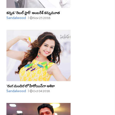
కన్నడ 'రెబల్‌ స్టార్‌' అంబరీశ్‌ కన్నుమూత
Sandalwood
Nov 25 2018
‘రంగ మందిర’లో హీరోయిన్‌గా ఆశికా
Sandalwood
Oct 04 2018