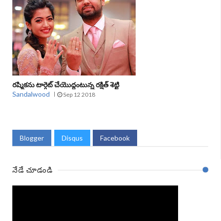
రష్మికను టార్గెట్‌ చేయొద్దంటున్న రక్షిత్‌ శెట్టి
Sandalwood
Sep 12 2018
Blogger
Disqus
Facebook
నేడే చూడండి