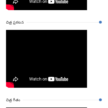
చిత్ర ప్రకటన
చిత్ర గీతం