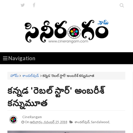


Navigation
హోమ్
శాండల్‌వుడ్
కన్నడ 'రెబల్‌ స్టార్‌' అంబరీశ్‌ కన్నుమూత
కన్నడ 'రెబల్‌ స్టార్‌' అంబరీశ్‌
కన్నుమూత
CineRangam
On
ఆదివారం, నవంబర్ 25, 2018
శాండల్‌వుడ్,
Sandalwood,