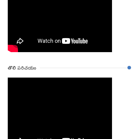
తొలి పరిచయం