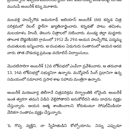
మునుపే అంబరీశ్‌ కన్ను మూశారు.
మలవళ్లి హుచ్చేగౌడ అమరనాథ్‌ అలియాస్‌ అంబరీశ్‌ (66) కన్నడ చిత్ర
పరిశ్రమలో రెబల్‌ స్టార్‌గా ఖ్యాతినార్జించారు. కన్నడతో పాటు తమిళం,
మలయాళం, హిందీ, తెలుగు చిత్రాలలో నటించారు. మండ్య జిల్లా మద్దూరు
తాలూక దొడ్డరకినకెరె గ్రామంలో 1952 మే 29న ఆయన హుచ్చేగౌడ, పద్మమ్మ
దంపతులకు జన్మించారు. ఆ దంపతుల ఏడుగురు సంతానంలో ఆయన ఆరవ
వారు. తాత చౌడయ్య ప్రముఖ వయోలిన్‌ విద్వాంసులు.
మొదటిసారిగా అంబరీశ్‌ 12వ లోక్‌సభలో ఎంపీగా ప్రవేశించారు. ఆ తరువాత
13, 14వ లోక్‌సభల్లో సభ్యునిగా ఉన్నారు. మన్మోహన్‌ సింగ్‌ ప్రధానిగా ఉన్న
సమయంలో సమాచార, ప్రసార శాఖ సహాయ మంత్రిగా ఉన్నారు.
అంబరీశ్‌ మరణవార్త తెలీగానే చిత్రపరిశ్రమ దిగ్భ్రాంతికి లోనైంది. అంబరీశ్‌
ఇంత త్వరగా తమని విడిచి వెళ్లిపోతారని అనుకోలేదని తమ బాధను వ్యక్తం
చేస్తున్నారు. ఆయన ఆత్మ శాంతించాలని కోరుకుంటూ సోషల్‌మీడియా
వేదికగా సంతాపం వ్యక్తం చేస్తున్నారు.
‘ఓ గొప్ప వ్యక్తిని, నా స్నేహితుడిని కోల్పోయాను. నిన్ను ఎప్పుడూ