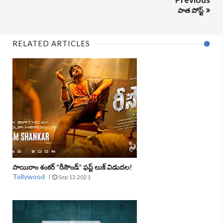
పాత పోస్ట్
RELATED ARTICLES
సాయిరాం శంకర్ “రీసౌండ్” ఫస్ట్ లుక్ విడుదల!
Tollywood
Sep 13 2021