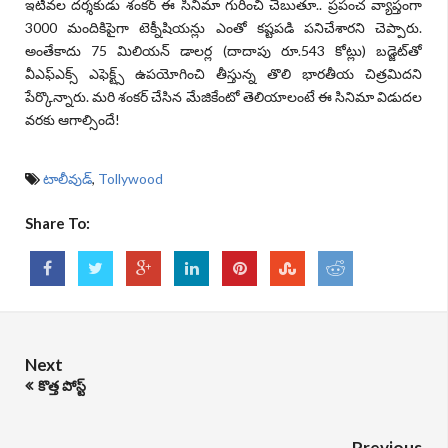
ఇటీవల దర్శకుడు శంకర్‌ ఈ సినిమా గురించి చెబుతూ.. ప్రపంచ వ్యాప్తంగా
3000 మందికిపైగా టెక్నీషియన్లు ఎంతో కష్టపడి పనిచేశారని చెప్పారు.
అంతేకాదు 75 మిలియన్‌ డాలర్ల (దాదాపు రూ.543 కోట్లు) బడ్జెట్‌తో
వీఎఫ్‌ఎక్స్‌ ఎఫెక్ట్స్ ఉపయోగించి తీస్తున్న తొలి భారతీయ చిత్రమిదని
పేర్కొన్నారు. మరి శంకర్‌ చేసిన మేజికేంటో తెలియాలంటే ఈ సినిమా విడుదల
వరకు ఆగాల్సిందే!
టాలీవుడ్
,
Tollywood
Share To:
Next
కొత్త పోస్ట్
Previous