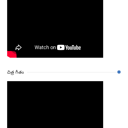
చిత్ర గీతం