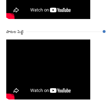
పాటల పెట్టె