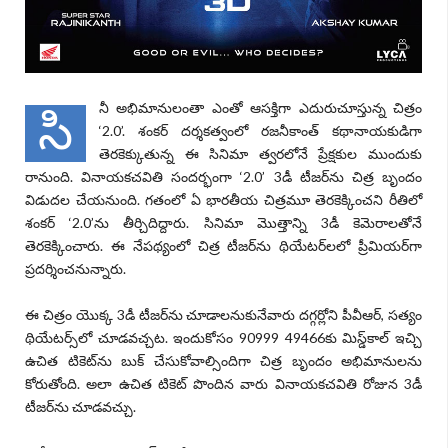
నీ అభిమానులంతా ఎంతో ఆసక్తిగా ఎదురుచూస్తున్న చిత్రం
సి
‘
2.0
’. శంకర్‌ దర్శకత్వంలో రజనీకాంత్‌ కథానాయకుడిగా
తెరకెక్కుతున్న ఈ సినిమా త్వరలోనే ప్రేక్షకుల ముందుకు
రానుంది. వినాయకచవితి సందర్భంగా ‘
2.0
’ 3డీ టీజర్‌ను చిత్ర బృందం
విడుదల చేయనుంది. గతంలో ఏ భారతీయ చిత్రమూ తెరకెక్కించని రీతిలో
శంకర్‌ ‘
2.0
’ను తీర్చిదిద్దారు. సినిమా మొత్తాన్ని 3డీ కెమెరాలతోనే
తెరకెక్కించారు. ఈ నేపథ్యంలో చిత్ర టీజర్‌ను థియేటర్‌లలో ప్రీమియర్‌గా
ప్రదర్శించనున్నారు.
ఈ చిత్రం యొక్క 3డీ టీజర్‌ను చూడాలనుకునేవారు దగ్గర్లోని పీవీఆర్‌, సత్యం
థియేటర్స్‌లో చూడవచ్చట. ఇందుకోసం 90999 49466కు మిస్డ్‌కాల్‌ ఇచ్చి
ఉచిత టికెట్‌ను బుక్‌ చేసుకోవాల్సిందిగా చిత్ర బృందం అభిమానులను
కోరుతోంది. అలా ఉచిత టికెట్‌ పొందిన వారు వినాయకచవితి రోజున 3డీ
టీజర్‌ను చూడవచ్చు.