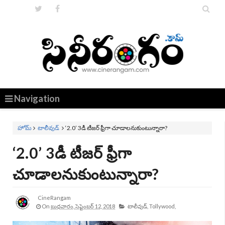


Navigation
హోమ్
టాలీవుడ్
‘2.0’ 3డీ టీజర్‌ ఫ్రీగా చూడాలనుకుంటున్నారా?
‘2.0’ 3డీ టీజర్‌ ఫ్రీగా
చూడాలనుకుంటున్నారా?
CineRangam
On
బుధవారం, సెప్టెంబర్ 12, 2018
టాలీవుడ్,
Tollywood,