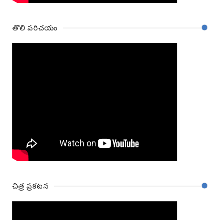
తొలి పరిచయం
చిత్ర ప్రకటన