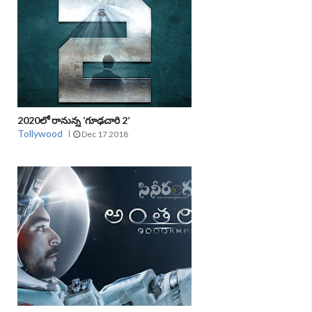
2020లో రానున్న ‘గూఢచారి 2’
Tollywood
Dec 17 2018