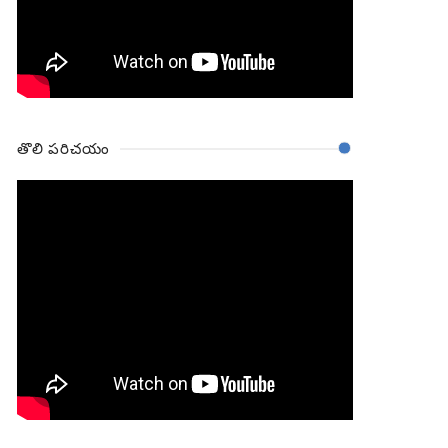
తొలి పరిచయం