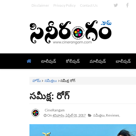
Disclaimer
Privacy Policy
Contact Us
టాలీవుడ్
కోలీవుడ్
మాలీవుడ్
బాలీవుడ్
హోమ్
సమీక్షలు
సమీక్ష: రోగ్
సమీక్ష: రోగ్
CineRangam
On
శనివారం, ఏప్రిల్ 01, 2017
సమీక్షలు,
Reviews,