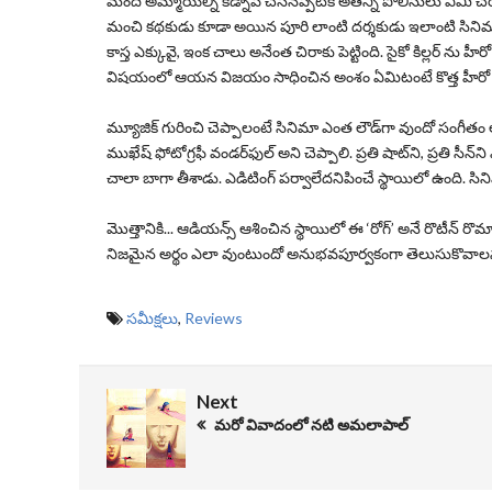
మంది అమ్మాయిల్ని కిడ్నాప్ చేసినప్పటికీ అతన్ని పోలీసులు ఏమీ చ
మంచి కథకుడు కూడా అయిన పూరి లాంటి దర్శకుడు ఇలాంటి సినిమ
కాస్త ఎక్కువై, ఇంక చాలు అనేంత చిరాకు పెట్టింది. సైకో కిల్లర్ న
విషయంలో ఆయన విజయం సాధించిన అంశం ఏమిటంటే కొత్త హీరో 
మ్యూజిక్‌ గురించి చెప్పాలంటే సినిమా ఎంత లౌడ్‌గా వుందో సంగీతం
ముఖేష్‌ ఫోటోగ్రఫీ వండర్‌ఫుల్‌ అని చెప్పాలి. ప్రతి షాట్‌ని, ప్రత
చాలా బాగా తీశాడు. ఎడిటింగ్ పర్వాలేదనిపించే స్థాయిలో ఉంది. సి
మొత్తానికి... ఆడియన్స్‌ ఆశించిన స్థాయిలో ఈ ‘రోగ్’ అనే రొటీన్ రొమా
నిజమైన అర్థం ఎలా వుంటుందో అనుభవపూర్వకంగా తెలుసుకొవాలనుక
సమీక్షలు
,
Reviews
Next
మరో వివాదంలో నటి అమలాపాల్‌