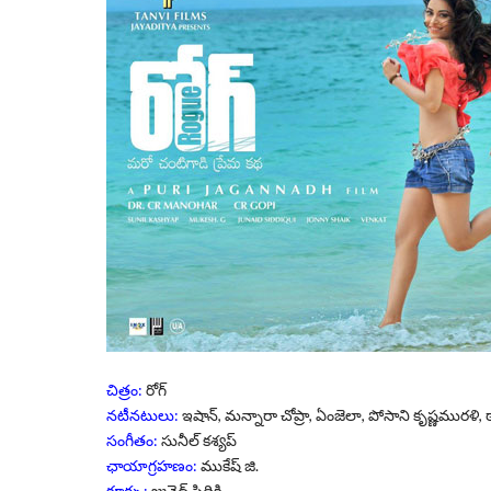
చిత్రం:
రోగ్‌
నటీనటులు:
ఇషాన్, మన్నారా చోప్రా, ఏంజెలా, పోసాని కృష్ణమురళి,
సంగీతం:
సునీల్‌ కశ్యప్‌
ఛాయాగ్రహణం:
ముకేష్‌ జి.
కూర్పు:
జునైద్‌ సిద్ధికి