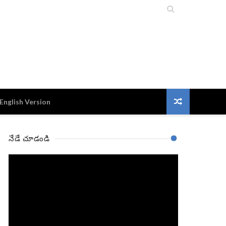

English Version
నేడే చూడండి