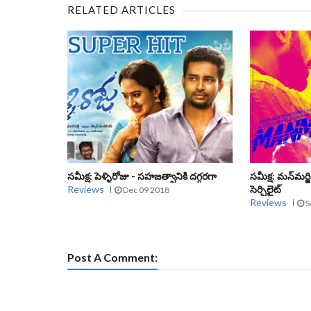
RELATED ARTICLES
సమీక్ష: పెళ్ళిరోజు - సహజత్వానికి దగ్గరగా
సమీక్ష: మన్‌మర్
Reviews
సెర్చిలైట్
Dec 09 2018
Reviews
S
Post A Comment: