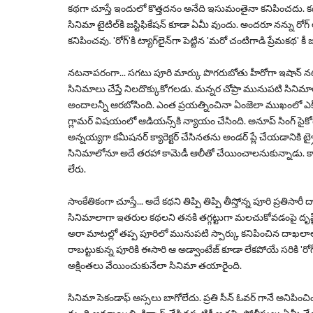
కథగా చూస్తే ఇందులో కొత్తదనం అనేది ఇసుమంతైనా కనిపించదు
సినిమా టైటిల్‌కి జస్టిఫికేషన్‌ కూడా ఏమీ వుందు. అందరూ నన్ను ర
కనిపించవు. '
రోగ్‌
'కి ట్యాగ్‌లైన్‌గా పెట్టిన '
మరో చంటిగాడి ప్రేమకథ
' కీ 
నటనాపరంగా... సగటు పూరి మార్కు పొగరుబోతు హీరోగా ఇషాన్‌ నటన బ
సినిమాలు చేస్తే నిలదొక్కుకోగలడు. మన్నర చోప్రా మునుపటి సినిమాల
అందాలన్నీ ఆరబోసింది. ఎంత ప్రయత్నించినా ఏంజెలా ముఖంలో ఎక్స్‌ప్
గ్లామర్‌ విషయంలో ఆడియన్స్‌కి న్యాయం చేసింది. అనూప్‌ సింగ్‌ సైకోగా
అన్నయ్యగా కమీషనర్‌ క్యారెక్టర్‌ చేసినతను అండర్‌ ప్లే చేయడానికి ట
సినిమాలోనూ అదే తరహా కామెడీ ఆలీతో చేయించాలనుకున్నాడు. కానీ, అ
లేరు.
సాంకేతికంగా చూస్తే... అదే కథని తిప్పి తిప్పి తీస్తోన్న పూరి ప్రతిస
సినిమాలాగా ఇతరుల కథలని తనకి తగ్గట్టుగా మలచుకోవడంపై దృష్టి పె
అరా మాటల్లో తప్ప పూరిలో మునుపటి స్పార్కు కనిపించిన దాఖలా
రాబట్టుకున్న పూరికి ఈసారి ఆ అడ్వాంటేజ్‌ కూడా లేకపోయే సరికి '
రోగ
అక్షింతలు వేయించుకునేలా సినిమా తయారైంది.
సినిమా సెకండాఫ్ అస్సలు బాగోలేదు. ప్రతి సీన్ ఓవర్ గానే అనిపించిం