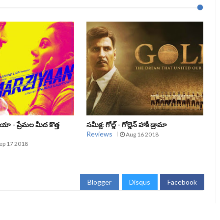
జియా - ప్రేమల మీద కొత్త
సమీక్ష: గోల్డ్ - గోల్డెన్ హాకీ డ్రామా
Reviews
Aug 16 2018
ep 17 2018
Blogger
Disqus
Facebook