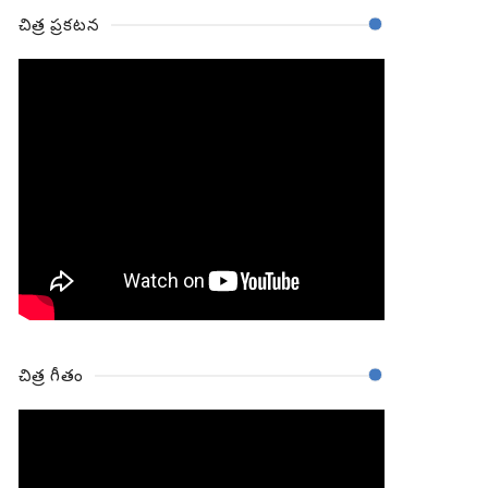
చిత్ర ప్రకటన
చిత్ర గీతం