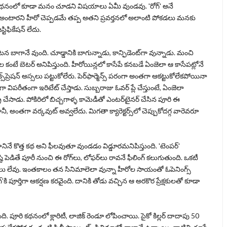
. కథనంలో కూడా మనం చూడని విషయాలు ఏమీ వుండవు. '
రోగ్‌
' అనే
ోగ్‌ అంటారని హీరో చెప్పడమే తప్ప అతని ప్రవర్తనలో అలాంటి పోకడలు మనకు
జస్టిఫికేషన్‌ లేదు.
ాగానే వుంది. చూడ్డానికి బాగున్నాడు, కాన్ఫిడెంట్‌గా వున్నాడు. మంచి
 కంటే బెటర్‌ అనిపిస్తుంది. హీరోయిన్లలో కాసేపే కనబడే ఏంజెలా ఆ కాసేపట్లోనే
రెషన్‌ అస్సలు పట్టుకోలేరు. పెర్‌ఫార్మెన్స్‌ పరంగా అంతగా ఆకట్టుకోలేకపోయినా
 విపరీతంగా ఇరిటేట్‌ చేస్తాడు. సుబ్బరాజు ఓవర్‌ ప్లే చేస్తుంటే, ఏంజెలా
్రై చేసాడు. పోకిరిలో బిచ్చగాళ్ళ కామెడీతో ఎంటర్‌టైనర్‌ చేసిన పూరి ఈ
ంతగా వర్కవుట్‌ అవ్వలేదు. మిగతా క్యారెక్టర్స్‌లో చెప్పుకోదగ్గ వారెవరూ
ారీ దానినే కొత్త కథ అని ఫీలవుతూ వుండడం విడ్డూరమనిపిస్తుంది. '
టెంపర్‌
'
డితే పూరీ నుంచి ఈ రోగ్‌లు, లోఫర్‌లు రావనే ఫీలింగ్‌ కలుగుతుంది. ఒకటీ
లు లేవు. ఇంతకాలం తన సినిమాలెలా వున్నా హీరోల సాయంతో ఓపెనింగ్స్‌
్‌
'కి పూర్తిగా ఆకర్షణ కరవైంది. దానికి తోడు వచ్చిన ఆ అరకొర ప్రేక్షకులతో కూడా
ది. పూరి కథనంలో క్లారిటీ, లాజిక్ రెండూ లోపించాయి. సైకో కిల్లర్ దాదాపు 50