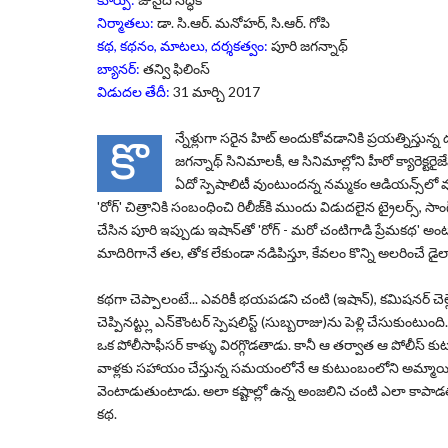
నిర్మాతలు:
డా. సి.ఆర్‌. మనోహర్, సి.ఆర్‌. గోపి
కథ, కథనం, మాటలు, దర్శకత్వం:
పూరి జగన్నాథ్‌
బ్యానర్‌:
తన్వి ఫిలింస్‌
విడుదల తేదీ:
31 మార్చి 2017
న్నేళ్లుగా సరైన హిట్ అందుకోవడానికి ప్రయత్నిస్తున
కొ
జగన్నాథ్‌ సినిమాలకీ, ఆ సినిమాల్లోని హీరో క్యారెక్టరై
ఏదో స్పెషాలిటీ వుంటుందన్న నమ్మకం ఆడియన్స్‌లో వు
'
రోగ్‌
' చిత్రానికి సంబంధించి రిలీజ్‌కి ముందు విడుదలైన ట్రైలర్స్‌, 
చేసిన పూరి ఇప్పుడు ఇషాన్‌తో '
రోగ్‌ - మరో చంటిగాడి ప్రేమకథ
' అం
మాదిరిగానే తల, తోక లేకుండా నడిపిస్తూ, కేవలం కొన్ని అలరించే
కథగా చెప్పాలంటే... ఎవరికీ భయపడని చంటి (ఇషాన్‌), కమిషనర్‌ చెల్లె
చెప్పినట్ట్లు ఎన్‌కౌంటర్‌ స్పెషలిస్ట్‌ (సుబ్బరాజు)ను పెళ్లి చేసు
ఒక పోలీసాఫీసర్ కాళ్ళు విరగ్గొడతాడు. కానీ ఆ తర్వాత ఆ పోలీస
వాళ్లకు సహాయం చేస్తున్న సమయంలోనే ఆ కుటుంబంలోని అమ్మాయి అ
వెంటాడుతుంటాడు. అలా కష్టాల్లో ఉన్న అంజలిని చంటి ఎలా కాప
కథ.