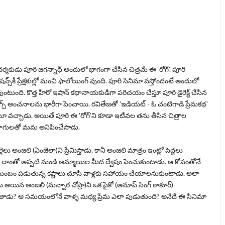
్న దర్శకుడు పూరి జగన్నాథ్ అందులో భాగంగా చేసిన చిత్రమే ఈ ‘
రోగ్
’. పూరి
జేషన్స్‌కీ ప్రేక్షకుల్లో మంచి ఫాలోయింగ్‌ వుంది. పూరి సినిమా వస్తోందంటే అందులో
ంటుంది. కొత్త హీరో ఇషాన్‌ కథానాయకుడిగా పరిచయం చేస్తూ పూరి డైరెక్ట్‌ చేసిన
సాంగ్స్‌ అంచనాలను భారీగా పెంచాయి. రవితేజతో '
ఇడియట్‌ - ఓ చంటిగాడి ప్రేమకథ
'
టూ వచ్చాడు. అయితే పూరి ఈ '
రోగ్‌
'ని కూడా ఇటీవల తను తీసిన చిత్రాల
 డైలాగులతో మమ అనిపించేసాడు.
లు అంజలి (ఏంజెలా)ని ప్రేమిస్తాడు. కానీ అంజలి మాత్రం ఇంట్లో పెద్దలు
కుంటుంది. దాంతో అప్పటి నుండి అమ్మాయిల మీద ద్వేషం పెంచుకుంటాడు. ఆ కోపంతోనే
్ కుటుంబం పడుతున్న కష్టాలు చూసి వాళ్లకు సహాయం చేయాలనుకుంటాడు. అలా
యిన అంజలి (మన్నార చోప్రా)ని ఒక సైకో (అనూప్ సింగ్ ఠాకూర్)
ాడతాడు? ఆ సమయంలోనే వాళ్ళ మధ్య ప్రేమ ఎలా పుడుతుంది? అనేదే ఈ సినిమా