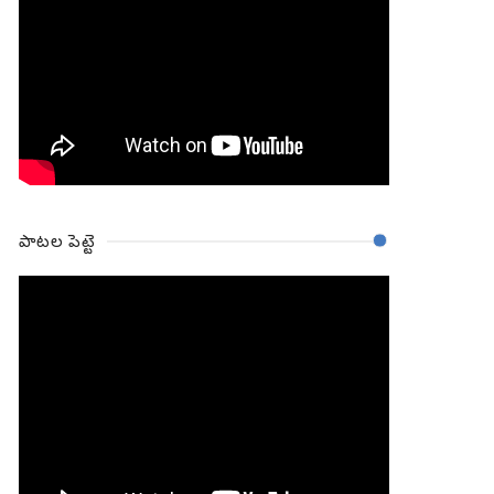
పాటల పెట్టె