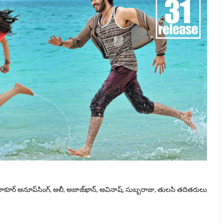
 ఠాకూర్‌ అనూప్‌సింగ్, అలీ, అజాజ్‌ఖాన్, అవినాష్, సుబ్బరాజు, తులసి తదితరులు