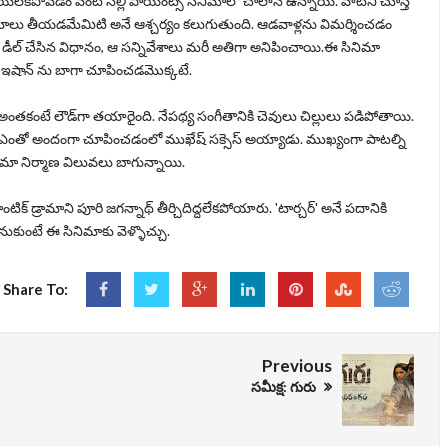
ేయలేకపోవడం వంటి సిల్లీ పాయింట్స్ సినిమాలో చాలానే ఉన్నాయి. వాటిని చూస్తే
ాలు తీయడమేమిటి అనే ఆశ్చర్యం కలుగుతుంది. ఆడవాళ్లను విమర్శించడం
ు హీరో డీల్ చేసిన విధానం, ఆ సన్నివేశాలు మరీ అతిగా అనిపించాయి.ఈ సినిమా
ఇషాన్ ను బాగా చూపించడమొక్కటే.
 అంతకంటే లౌడ్‌గా తయారైంది. నేపథ్య సంగీతానికి చెవులు చిల్లులు పడిపోతాయి.
ి సీన్‌ని ఎంతో అందంగా చూపించడంలో ముఖేష్‌ సక్సెస్‌ అయ్యాడు. ముఖ్యంగా పాటల్ని
నిమా నిర్మాణ విలువలు బాగున్నాయి.
ంటిక్ డ్రామాని పూరి జగన్నాథ్‌ తీర్చిదిద్దలేకపోయారు. 'టార్చర్' అనే పదానికి
ుంటే ఈ సినిమాకు వెళ్ళొచ్చు.
Share To:
Previous
సమీక్ష: గురు