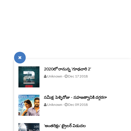
2020లో రానున్న ‘గూఢచారి 2’
Unknown
-
Dec 17 2018
సమీక్ష: పెళ్ళిరోజు - సహజత్వానికి దగ్గరగా
Unknown
-
Dec 09 2018
‘అంతరిక్షం’ ట్రైలర్‌ విడుదల