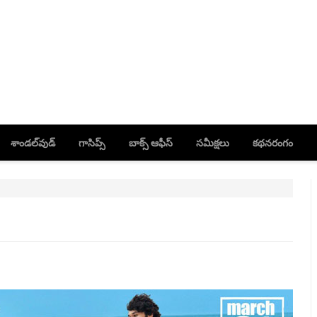
శాండల్‌వుడ్
గాసిప్స్
బాక్స్ ఆఫీస్
సమీక్షలు
కథనరంగం