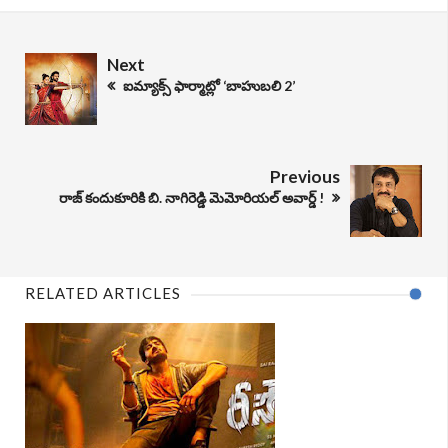
Next
ఐమ్యాక్స్ ఫార్మాట్లో ‘బాహుబలి 2’
Previous
రాజ్ కందుకూరికి బి. నాగిరెడ్డి మెమోరియల్ అవార్డ్ !
RELATED ARTICLES