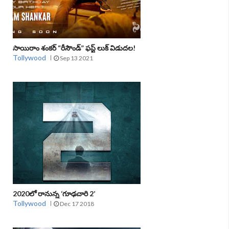
సాయిరాం శంకర్ “రీసౌండ్” ఫస్ట్ లుక్ విడుదల!
Tollywood
Sep 13 2021
2020లో రానున్న ‘గూఢచారి 2’
Tollywood
Dec 17 2018