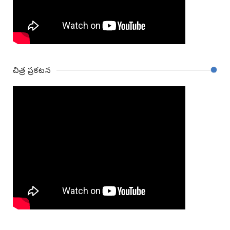
చిత్ర ప్రకటన