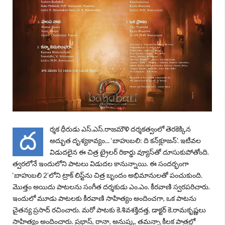
ర్శక ధీరుడు ఎస్‌.ఎస్‌.రాజమౌళి దర్శకత్వంలో తెరకెక్కిన
ద
అద్భుత దృశ్యకావ్యం... ‘
బాహుబలి: ది కన్‌క్లూజన్‌
’. ఇటీవల
విడుదలైన ఈ చిత్ర ట్రైలర్‌ రికార్డు వ్యూస్‌తో దూసుకుపోతోంది.
త్వరలోనే ఇందులోని పాటలు విడుదల కానున్నాయి. ఈ సందర్భంగా
‘
బాహుబలి 2
’లోని ట్రాక్‌ లిస్ట్‌ను చిత్ర బృందం అభిమానులతో పంచుకుంది.
మొత్తం అయిదు పాటలను సంగీత దర్శకుడు ఎం.ఎం. కీరవాణి స్వరపరిచారు.
ఇందులో మూడు పాటలకు కీరవాణి సాహిత్యం అందించగా, ఒక పాటను
చైతన్య ప్రసాద్‌ రచించారు. మరో పాటకు కె.శివశక్తిదత్త, డాక్టర్‌ కె.రామకృష్ణలు
సాహిత్యం అందించారు. ప్రభాస్‌, రానా, అనుష్క, తమన్నా కీలక పాత్రల్లో