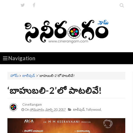


Navigation
హోమ్
టాలీవుడ్
‘బాహుబలి-2’లో పాటలివే!
‘బాహుబలి-2’లో పాటలివే!
CineRangam
On
సోమవారం, మార్చి 20, 2017
టాలీవుడ్,
Tollywood,