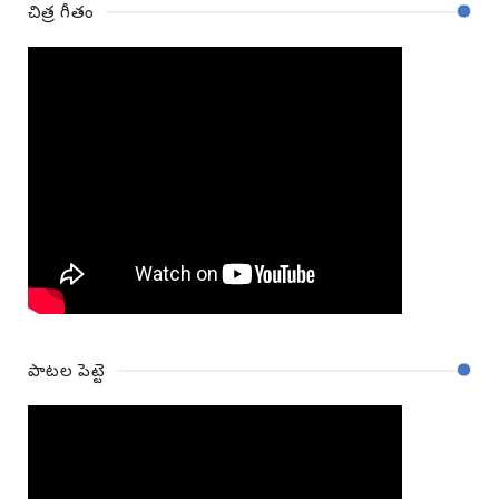
చిత్ర గీతం
పాటల పెట్టె