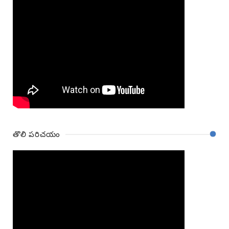
తొలి పరిచయం