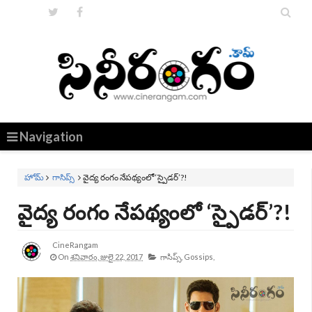


Navigation
హోమ్
గాసిప్స్
వైద్య రంగం నేపథ్యంలో ‘స్పైడర్‌’?!
వైద్య రంగం నేపథ్యంలో ‘స్పైడర్‌’?!
CineRangam
On
శనివారం, జులై 22, 2017
గాసిప్స్,
Gossips,