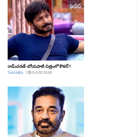
రామ్‌చరణ్‌-బోయపాటి చిత్రంలో కౌశల్‌?!
Gossips
Oct 02 2018