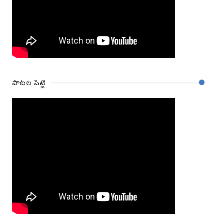
పాటల పెట్టె