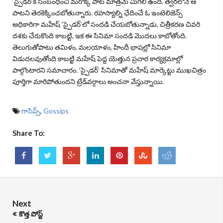
‘
స్పైడర్‌
’కి సంబంధించి మరొక్క పాట మాత్రమే మిగిలి ఉంది. త్వరలోనే ఆ
పాటని తెరకెక్కించబోతున్నారు. రహస్యాల్ని ఛేదించే ఓ ఇంటెలిజెన్స్‌
అధికారిగా మహేష్‌ ‘
స్పైడర్‌
’లో సందడి చేయబోతున్నాడు. చిత్రీకరణ చివరి
దశకు చేరుకొంది కాబట్టి, ఇక ఈ సినిమా సందడి మొదలు కాబోతోంది.
తెలుగుతోపాటు తమిళం, మలయాళం, హిందీ భాషల్లో సినిమా
విడుదలవుతోంది కాబట్టి మహేష్‌ పెద్ద యెత్తున ప్రచార కార్యక్రమాల్లో
పాల్గొంటారని సమాచారం. ‘
స్పైడర్‌
’ సినిమాతో మహేష్‌ మార్కెట్టు ముఖచిత్రం
పూర్తిగా మారిపోతుందని ట్రేడ్‌వర్గాలు అంచనా వేస్తున్నాయి.
గాసిప్స్
,
Gossips
Share To:
Next
కొత్త పోస్ట్