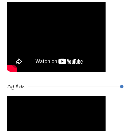
చిత్ర గీతం