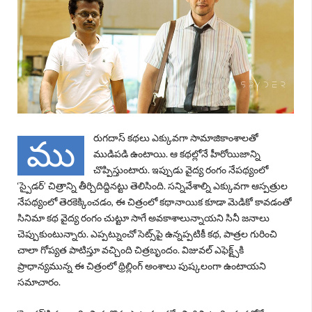
రుగదాస్‌ కథలు ఎక్కువగా సామాజికాంశాలతో
ము
ముడిపడి ఉంటాయి. ఆ కథల్లోనే హీరోయిజాన్ని
చొప్పిస్తుంటారు. ఇప్పుడు వైద్య రంగం నేపథ్యంలో
‘
స్పైడర్‌
’ చిత్రాన్ని తీర్చిదిద్దినట్టు తెలిసింది. సన్నివేశాల్ని ఎక్కువగా ఆస్పత్రుల
నేపథ్యంలో తెరకెక్కించడం, ఈ చిత్రంలో కథానాయిక కూడా మెడికో కావడంతో
సినిమా కథ వైద్య రంగం చుట్టూ సాగే అవకాశాలున్నాయని సినీ జనాలు
చెప్పుకుంటున్నారు. ఎప్పట్నుంచో సెట్స్‌పై ఉన్నప్పటికీ కథ, పాత్రల గురించి
చాలా గోప్యత పాటిస్తూ వచ్చింది చిత్రబృందం. విజువల్‌ ఎఫెక్ట్స్‌కి
ప్రాధాన్యమున్న ఈ చిత్రంలో థ్రిల్లింగ్‌ అంశాలు పుష్కలంగా ఉంటాయని
సమాచారం.