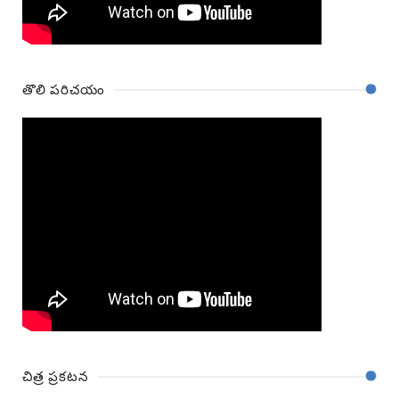
తొలి పరిచయం
చిత్ర ప్రకటన