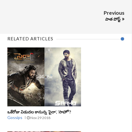
Previous
పాత పోస్ట్
RELATED ARTICLES
ఒకేరోజు విడుదల కానున్న ‘సైరా’, ‘సాహో’?
Gossips
Nov 29 2018