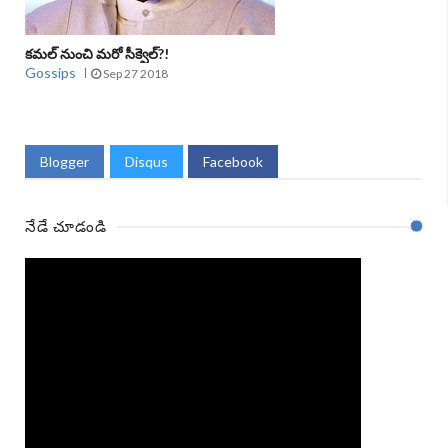
కమల్ నుంచి మరో సీక్వెల్?!
Gossips
Sep 27 2018
Blogger
Disqus
Facebook
నేడే చూడండి